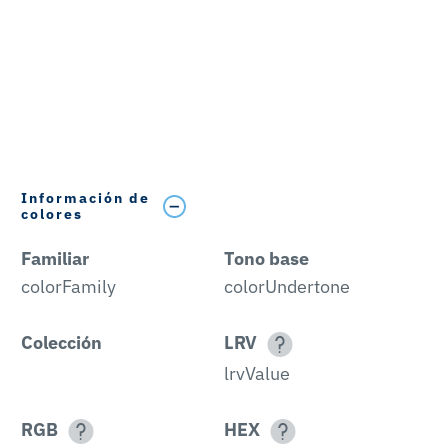
Información de
colores
Familiar
Tono base
colorFamily
colorUndertone
Colección
LRV
lrvValue
RGB
HEX