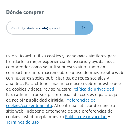
Dónde comprar
Ir
Idioma/País
Este sitio web utiliza cookies y tecnologías similares para
brindarle la mejor experiencia de usuario y ayudarnos a
comprender cómo se utiliza nuestro sitio. También
compartimos información sobre su uso de nuestro sitio web
con nuestros socios publicitarios, de redes sociales y
analítica. Para obtener más información sobre nuestro uso
de cookies y datos, revise nuestra
Política de privacidad
.
Declaración de accesibilidad
Mapa del sitio
Para administrar sus preferencias de cookies o para dejar
de recibir publicidad dirigida,
Preferencias de
Términos de uso
Privacidad
cookies/consentimiento
. Al continuar utilizando nuestro
sitio web, independientemente de sus preferencias de
Sus preferencias de privacidad
cookies, usted acepta nuestra
Política de privacidad
y
Términos de uso
.
Ley de Cadenas de Suministro de California