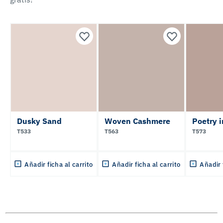
Dusky Sand
Woven Cashmere
Poetry 
T533
T563
T573
Añadir ficha al carrito
Añadir ficha al carrito
Añadir 