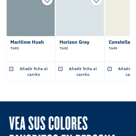
Maritime Hush
Horizon Gray
Constellati
T693
T642
T649
Añadir ficha al
Añadir ficha al
Añadir fi
carrito
carrito
carri
VEA SUS COLORES