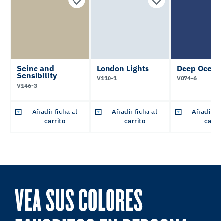
Seine and
London Lights
Deep Ocean
Sensibility
V110-1
V074-6
V146-3
Añadir ficha al
Añadir ficha al
Añadir fi
carrito
carrito
carri
VEA SUS COLORES