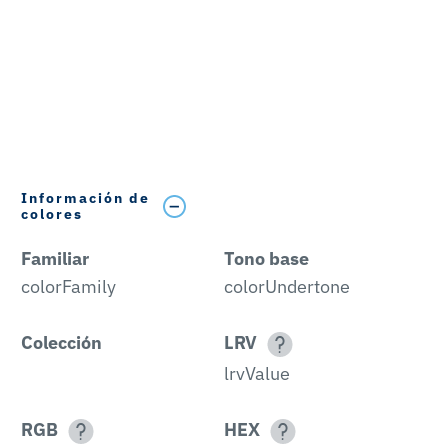
Información de
colores
Familiar
Tono base
colorFamily
colorUndertone
Colección
LRV
lrvValue
RGB
HEX