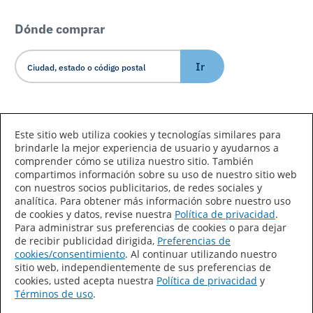
Dónde comprar
Ir
Idioma/País
Este sitio web utiliza cookies y tecnologías similares para
brindarle la mejor experiencia de usuario y ayudarnos a
comprender cómo se utiliza nuestro sitio. También
compartimos información sobre su uso de nuestro sitio web
con nuestros socios publicitarios, de redes sociales y
analítica. Para obtener más información sobre nuestro uso
de cookies y datos, revise nuestra
Política de privacidad
.
Declaración de accesibilidad
Mapa del sitio
Para administrar sus preferencias de cookies o para dejar
de recibir publicidad dirigida,
Preferencias de
Términos de uso
Privacidad
cookies/consentimiento
. Al continuar utilizando nuestro
sitio web, independientemente de sus preferencias de
Sus preferencias de privacidad
cookies, usted acepta nuestra
Política de privacidad
y
Términos de uso
.
Ley de Cadenas de Suministro de California