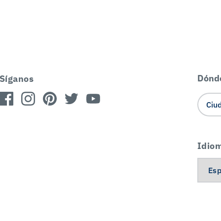
Dónd
Síganos
Idio