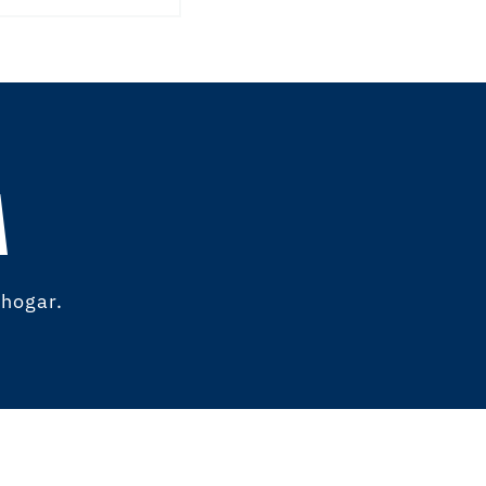
A
 hogar.