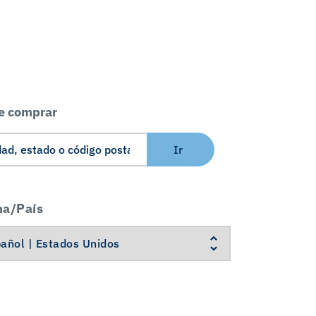
e comprar
Ir
ma/País