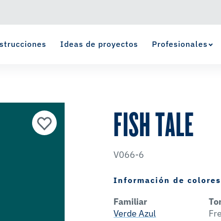
strucciones
Ideas de proyectos
Profesionales
Ver Favoritos
se ha agregado a favoritos.
FISH TALE
V066-6
Información de colore
Familiar
To
Verde Azul
Fr