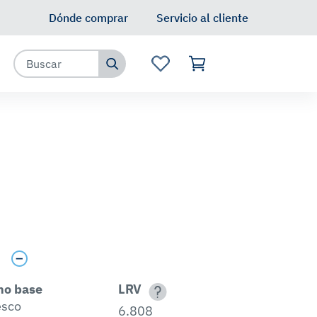
Dónde comprar
Servicio al cliente
s
no base
LRV
esco
6.808