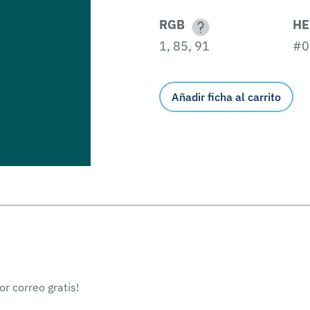
RGB
HE
1, 85, 91
#0
Añadir ficha al carrito
r correo gratis!