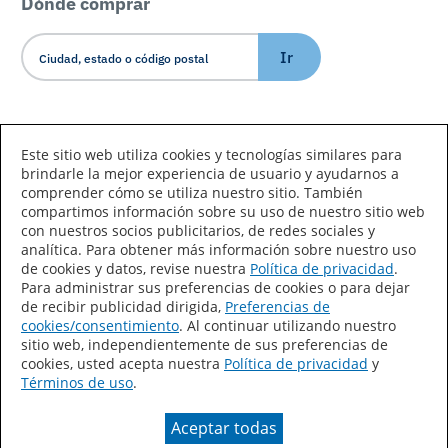
Dónde comprar
Ir
Idioma/País
Este sitio web utiliza cookies y tecnologías similares para
brindarle la mejor experiencia de usuario y ayudarnos a
comprender cómo se utiliza nuestro sitio. También
compartimos información sobre su uso de nuestro sitio web
con nuestros socios publicitarios, de redes sociales y
analítica. Para obtener más información sobre nuestro uso
de cookies y datos, revise nuestra
Política de privacidad
.
Declaración de accesibilidad
Mapa del sitio
Para administrar sus preferencias de cookies o para dejar
de recibir publicidad dirigida,
Preferencias de
Términos de uso
Privacidad
cookies/consentimiento
. Al continuar utilizando nuestro
sitio web, independientemente de sus preferencias de
Sus preferencias de privacidad
cookies, usted acepta nuestra
Política de privacidad
y
Términos de uso
.
Ley de Cadenas de Suministro de California
Aceptar todas
Coil Coatings