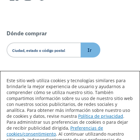
Dónde comprar
Ir
Idioma/País
Este sitio web utiliza cookies y tecnologías similares para
brindarle la mejor experiencia de usuario y ayudarnos a
comprender cómo se utiliza nuestro sitio. También
compartimos información sobre su uso de nuestro sitio web
con nuestros socios publicitarios, de redes sociales y
analítica. Para obtener más información sobre nuestro uso
de cookies y datos, revise nuestra
Política de privacidad
.
Declaración de accesibilidad
Mapa del sitio
Para administrar sus preferencias de cookies o para dejar
de recibir publicidad dirigida,
Preferencias de
Términos de uso
Privacidad
cookies/consentimiento
. Al continuar utilizando nuestro
sitio web, independientemente de sus preferencias de