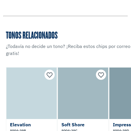
TONOS RELACIONADOS
¿Todavía no decide un tono? ¡Reciba estos chips por correo
gratis!
Elevation
Soft Shore
Impress
8004-39B
8004-39C
8004-39D