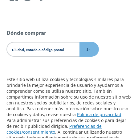
Dónde comprar
Ir
Idioma/País
Este sitio web utiliza cookies y tecnologías similares para
brindarle la mejor experiencia de usuario y ayudarnos a
comprender cómo se utiliza nuestro sitio. También
compartimos información sobre su uso de nuestro sitio web
con nuestros socios publicitarios, de redes sociales y
analítica. Para obtener más información sobre nuestro uso
de cookies y datos, revise nuestra
Política de privacidad
.
Declaración de accesibilidad
Mapa del sitio
Para administrar sus preferencias de cookies o para dejar
de recibir publicidad dirigida,
Preferencias de
Términos de uso
Privacidad
cookies/consentimiento
. Al continuar utilizando nuestro
sitio web, independientemente de sus preferencias de