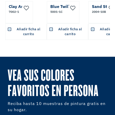
Clay Angel
Blue Twilight
Sand Storm
7002-1
5001-1C
2004-10B
Añadir ficha al
Añadir ficha al
Añadir fi
carrito
carrito
carri
VEA SUS COLORES
FAVORITOS EN PERSONA
Reciba hasta 10 muestras de pintura gratis en
su hogar.