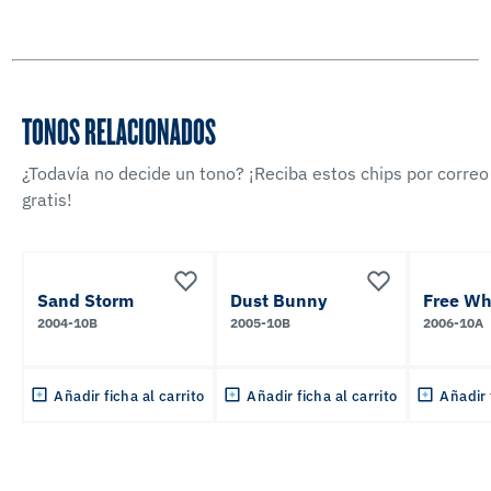
TONOS RELACIONADOS
¿Todavía no decide un tono? ¡Reciba estos chips por correo
gratis!
Sand Storm
Dust Bunny
Free Wh
2004-10B
2005-10B
2006-10A
Añadir ficha al carrito
Añadir ficha al carrito
Añadir 