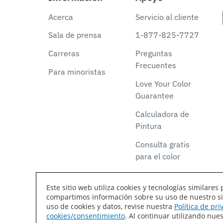
Acerca
Servicio al cliente
Sala de prensa
1-877-825-7727
Carreras
Preguntas
Frecuentes
Para minoristas
Love Your Color
Guarantee
Calculadora de
Pintura
Consulta gratis
para el color
Este sitio web utiliza cookies y tecnologías similar
compartimos información sobre su uso de nuestro siti
Declaración de accesibilidad
Mapa del sitio
T
uso de cookies y datos, revise nuestra
Política de pr
cookies/consentimiento
. Al continuar utilizando nu
Coil Coatings