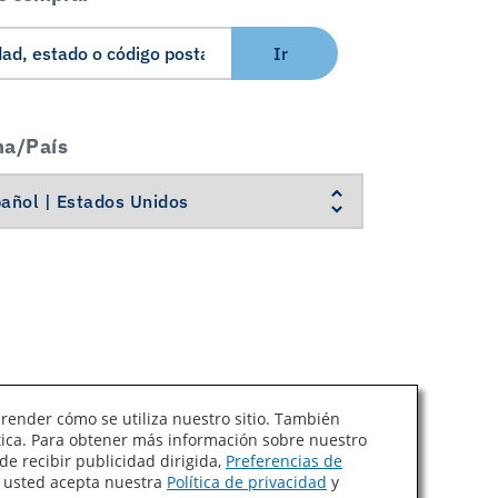
Ir
ma/País
prender cómo se utiliza nuestro sitio. También
ítica. Para obtener más información sobre nuestro
Ley de Cadenas de Suministro de California
de recibir publicidad dirigida,
Preferencias de
, usted acepta nuestra
Política de privacidad
y