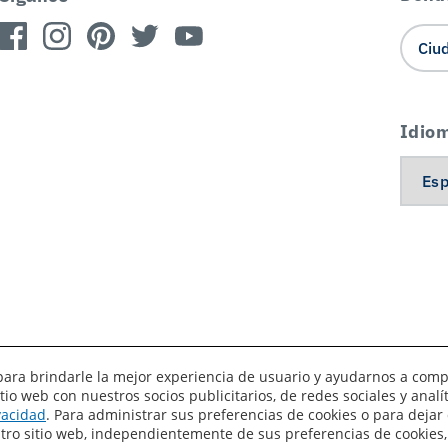
Idio
es para brindarle la mejor experiencia de usuario y ayudarnos a com
o web con nuestros socios publicitarios, de redes sociales y anal
érminos de uso
Privacidad
Sus preferencias de privacidad
ivacidad
. Para administrar sus preferencias de cookies o para dejar 
estro sitio web, independientemente de sus preferencias de cookies