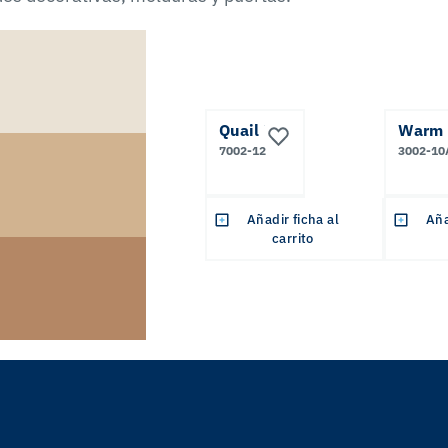
Quail Egg
Warm 
7002-12
3002-10
Añadir ficha al
Aña
carrito