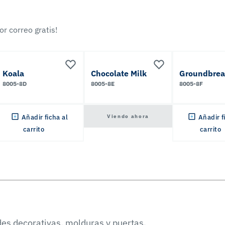
r correo gratis!
Koala
Chocolate Milk
Groundbrea
8005-8D
8005-8E
8005-8F
Viendo ahora
Añadir ficha al
Añadir f
carrito
carrito
es decorativas, molduras y puertas.