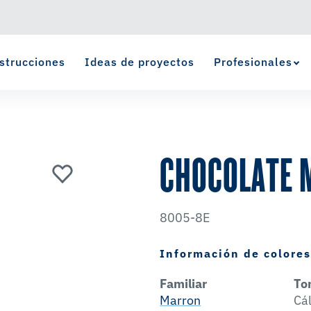
strucciones
Ideas de proyectos
Profesionales
Ver Favoritos
se ha agregado a favoritos.
CHOCOLATE 
8005-8E
Información de colore
Familiar
To
Marron
Cá