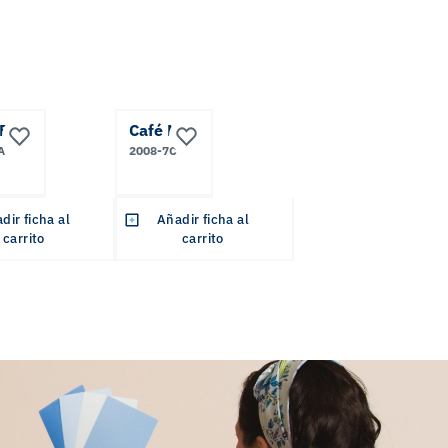
Buff
Café Miel
A
2008-7C
dir ficha al
Añadir ficha al
carrito
carrito