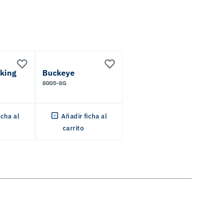
king
Buckeye
8005-8G
icha al
Añadir ficha al
carrito