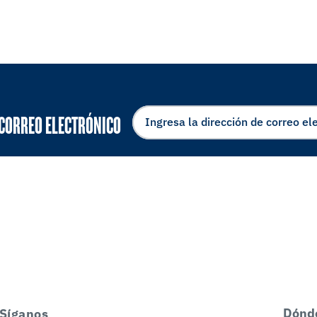
 CORREO ELECTRÓNICO
Dónd
Síganos