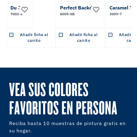
Du Jour
Perfect Backdrop
Caramel Tof
7002-6
8005-8B
3009-7
Añadir ficha al
Añadir ficha al
Añadir fi
carrito
carrito
carri
VEA SUS COLORES
FAVORITOS EN PERSONA
Reciba hasta 10 muestras de pintura gratis en
su hogar.