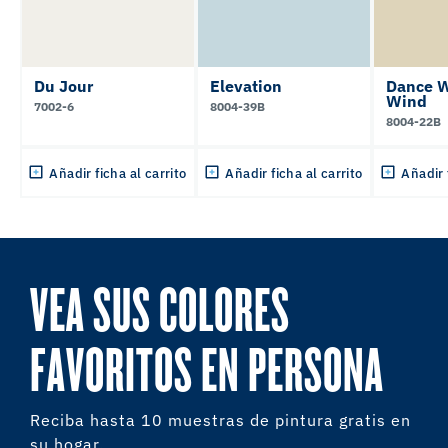
Du Jour
Elevation
Dance W
Wind
7002-6
8004-39B
8004-22B
Añadir ficha al carrito
Añadir ficha al carrito
Añadir 
VEA SUS COLORES
FAVORITOS EN PERSONA
Reciba hasta 10 muestras de pintura gratis en
su hogar.