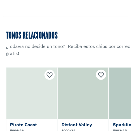
TONOS RELACIONADOS
¿Todavía no decide un tono? ¡Reciba estos chips por correo
gratis!
Pirate Coast
Distant Valley
Sparkli
5004-3A
5002-3A
5002-3B