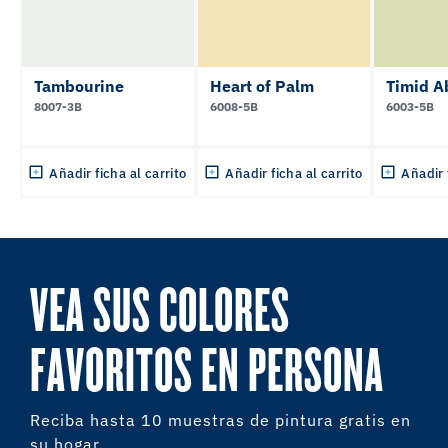
Tambourine
Heart of Palm
Timid A
8007-3B
6008-5B
6003-5B
Añadir ficha al carrito
Añadir ficha al carrito
Añadir 
VEA SUS COLORES
FAVORITOS EN PERSONA
Reciba hasta 10 muestras de pintura gratis en
su hogar.