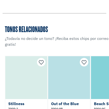
TONOS RELACIONADOS
¿Todavía no decide un tono? ¡Reciba estos chips por correo
gratis!
Stillness
Out of the Blue
Beach S
7005-2
5004-9B
5004-9C