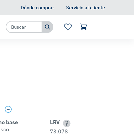
Dónde comprar
Servicio al cliente
N
s
no base
LRV
esco
73.078