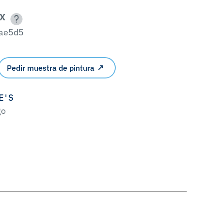
X
ae5d5
Pedir muestra de pintura
E'S
go