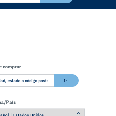
e comprar
Ir
ma/País