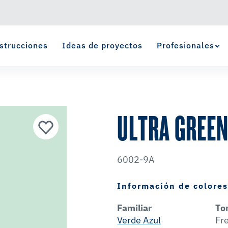
strucciones
Ideas de proyectos
Profesionales
Ver Favoritos
se ha agregado a favoritos.
ULTRA GREE
6002-9A
Información de colore
Familiar
To
Verde Azul
Fr