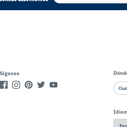
Dónd
Síganos
Idio