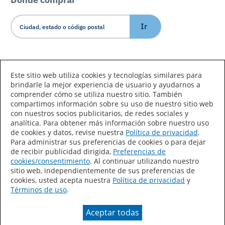
Ir
Idioma/País
Este sitio web utiliza cookies y tecnologías similares para
brindarle la mejor experiencia de usuario y ayudarnos a
comprender cómo se utiliza nuestro sitio. También
compartimos información sobre su uso de nuestro sitio web
con nuestros socios publicitarios, de redes sociales y
analítica. Para obtener más información sobre nuestro uso
de cookies y datos, revise nuestra
Política de privacidad
.
Declaración de accesibilidad
Mapa del sitio
Para administrar sus preferencias de cookies o para dejar
de recibir publicidad dirigida,
Preferencias de
Términos de uso
Privacidad
cookies/consentimiento
. Al continuar utilizando nuestro
sitio web, independientemente de sus preferencias de
Sus preferencias de privacidad
cookies, usted acepta nuestra
Política de privacidad
y
Términos de uso
.
Ley de Cadenas de Suministro de California
Aceptar todas
Coil Coatings