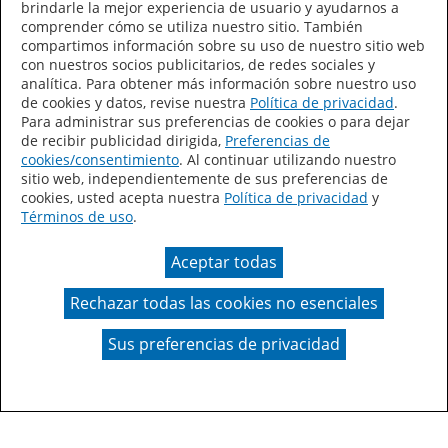
brindarle la mejor experiencia de usuario y ayudarnos a
Idioma/País
comprender cómo se utiliza nuestro sitio. También
compartimos información sobre su uso de nuestro sitio web
con nuestros socios publicitarios, de redes sociales y
analítica. Para obtener más información sobre nuestro uso
de cookies y datos, revise nuestra
Política de privacidad
.
Para administrar sus preferencias de cookies o para dejar
de recibir publicidad dirigida,
Preferencias de
Declaración de accesibilidad
Mapa del sitio
cookies/consentimiento
. Al continuar utilizando nuestro
sitio web, independientemente de sus preferencias de
Términos de uso
Privacidad
cookies, usted acepta nuestra
Política de privacidad
y
Términos de uso
.
Sus preferencias de privacidad
Aceptar todas
Ley de Cadenas de Suministro de California
Rechazar todas las cookies no esenciales
Coil Coatings
Sus preferencias de privacidad
Un color real puede variar en comparación con la
presentación en pantalla.
© 2026 Valspar Todos los derechos reservados.