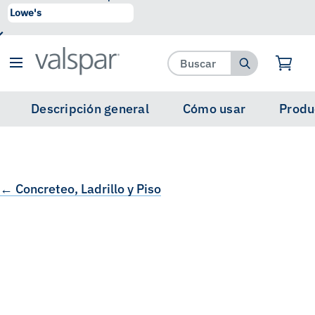
se ha agregado a favoritos.
Ver Favoritos
Descripción general
Cómo usar
Produ
← Concreteo, Ladrillo y Piso