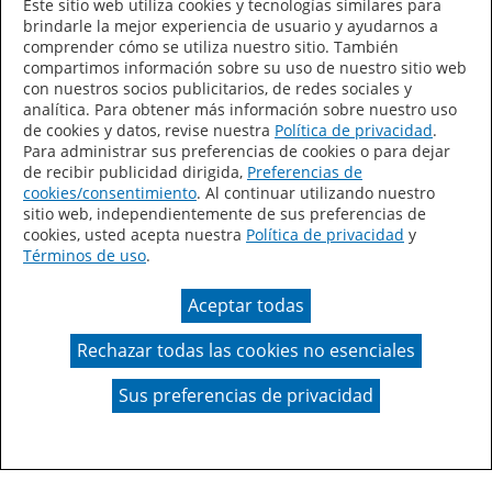
Este sitio web utiliza cookies y tecnologías similares para
brindarle la mejor experiencia de usuario y ayudarnos a
Idioma/País
comprender cómo se utiliza nuestro sitio. También
compartimos información sobre su uso de nuestro sitio web
con nuestros socios publicitarios, de redes sociales y
analítica. Para obtener más información sobre nuestro uso
de cookies y datos, revise nuestra
Política de privacidad
.
Para administrar sus preferencias de cookies o para dejar
de recibir publicidad dirigida,
Preferencias de
Declaración de accesibilidad
Mapa del sitio
cookies/consentimiento
. Al continuar utilizando nuestro
sitio web, independientemente de sus preferencias de
Términos de uso
Privacidad
cookies, usted acepta nuestra
Política de privacidad
y
Términos de uso
.
Sus preferencias de privacidad
Aceptar todas
Ley de Cadenas de Suministro de California
Rechazar todas las cookies no esenciales
Coil Coatings
Sus preferencias de privacidad
Un color real puede variar en comparación con la
presentación en pantalla.
© 2026 Valspar Todos los derechos reservados.