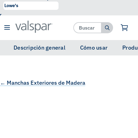
se ha agregado a favoritos.
Ver Favoritos
Descripción general
Cómo usar
Produ
← Manchas Exteriores de Madera