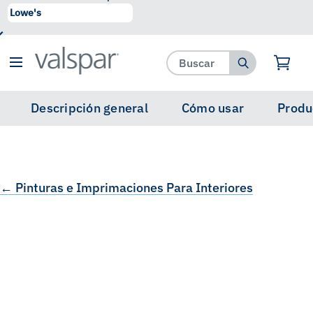
se ha agregado a favoritos.
Ver Favoritos
Descripción general
Cómo usar
Produ
← Pinturas e Imprimaciones Para Interiores