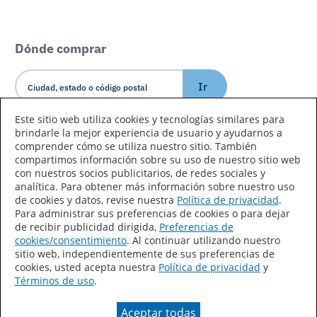
Dónde comprar
Ir
Este sitio web utiliza cookies y tecnologías similares para
brindarle la mejor experiencia de usuario y ayudarnos a
Idioma/País
comprender cómo se utiliza nuestro sitio. También
compartimos información sobre su uso de nuestro sitio web
con nuestros socios publicitarios, de redes sociales y
analítica. Para obtener más información sobre nuestro uso
de cookies y datos, revise nuestra
Política de privacidad
.
Para administrar sus preferencias de cookies o para dejar
de recibir publicidad dirigida,
Preferencias de
Declaración de accesibilidad
Mapa del sitio
cookies/consentimiento
. Al continuar utilizando nuestro
sitio web, independientemente de sus preferencias de
Términos de uso
Privacidad
cookies, usted acepta nuestra
Política de privacidad
y
Términos de uso
.
Sus preferencias de privacidad
Aceptar todas