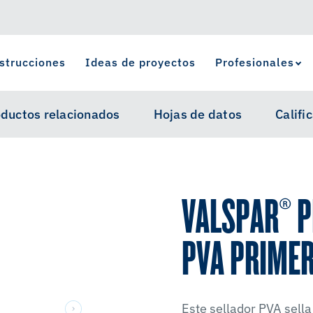
strucciones
Ideas de proyectos
Profesionales
Ver Favoritos
se ha agregado a favoritos.
ductos relacionados
Hojas de datos
Califi
VALSPAR® P
PVA PRIME
Este sellador PVA sella