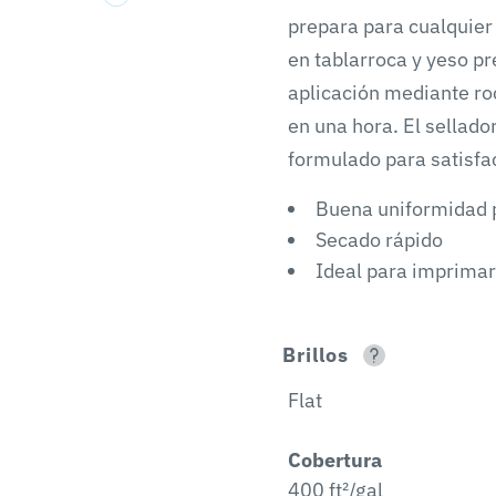
prepara para cualquier 
en tablarroca y yeso p
aplicación mediante roc
en una hora. El sellad
formulado para satisfac
Buena uniformidad p
Secado rápido
Ideal para imprimar
Brillos
Flat
Cobertura
400 ft²/gal