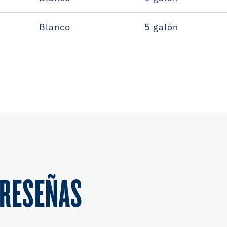
Blanco
5 galón
 RESEÑAS