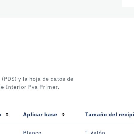
 (PDS) y la hoja de datos de
e Interior Pva Primer
.
o
Aplicar base
Tamaño del recip
Blanco
1 galón