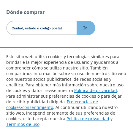
Dónde comprar
Ir
Idioma/País
Este sitio web utiliza cookies y tecnologías similares para
brindarle la mejor experiencia de usuario y ayudarnos a
comprender cómo se utiliza nuestro sitio. También
compartimos información sobre su uso de nuestro sitio web
con nuestros socios publicitarios, de redes sociales y
analítica. Para obtener más información sobre nuestro uso
de cookies y datos, revise nuestra
Política de privacidad
.
Declaración de accesibilidad
Mapa del sitio
Para administrar sus preferencias de cookies o para dejar
de recibir publicidad dirigida,
Preferencias de
Términos de uso
Privacidad
cookies/consentimiento
. Al continuar utilizando nuestro
sitio web, independientemente de sus preferencias de
Sus preferencias de privacidad
cookies, usted acepta nuestra
Política de privacidad
y
Términos de uso
.
Ley de Cadenas de Suministro de California