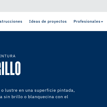
strucciones
Ideas de proyectos
Profesionales
Ver Favoritos
se ha agregado a favoritos.
INTURA
RILLO
 o lustre en una superficie pintada,
 sin brillo o blanquecina con el