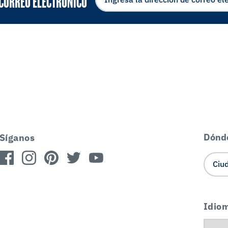
 CORREO ELECTRÓNICO
Dónd
Síganos
Idio