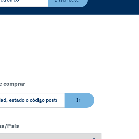
e comprar
Ir
ma/País