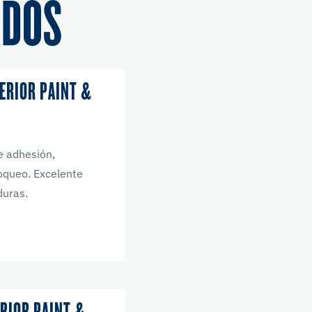
ADOS
ERIOR PAINT &
e adhesión,
loqueo. Excelente
duras.
RIOR PAINT &