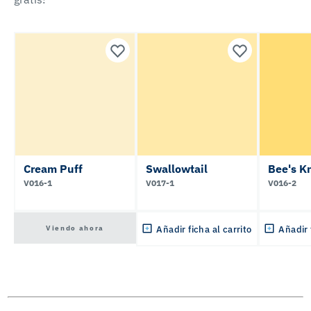
Cream Puff
Swallowtail
Bee's K
V016-1
V017-1
V016-2
Viendo ahora
Añadir ficha al carrito
Añadir 