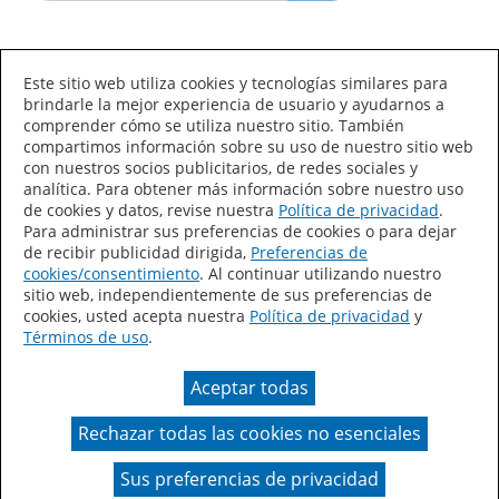
Idioma/País
Este sitio web utiliza cookies y tecnologías similares para
brindarle la mejor experiencia de usuario y ayudarnos a
comprender cómo se utiliza nuestro sitio. También
compartimos información sobre su uso de nuestro sitio web
con nuestros socios publicitarios, de redes sociales y
analítica. Para obtener más información sobre nuestro uso
de cookies y datos, revise nuestra
Política de privacidad
.
Declaración de accesibilidad
Mapa del sitio
Para administrar sus preferencias de cookies o para dejar
de recibir publicidad dirigida,
Preferencias de
Términos de uso
Privacidad
cookies/consentimiento
. Al continuar utilizando nuestro
sitio web, independientemente de sus preferencias de
Sus preferencias de privacidad
cookies, usted acepta nuestra
Política de privacidad
y
Términos de uso
.
Ley de Cadenas de Suministro de California
Aceptar todas
Coil Coatings
Rechazar todas las cookies no esenciales
Un color real puede variar en comparación con la
presentación en pantalla.
Sus preferencias de privacidad