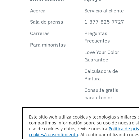
Acerca
Servicio al cliente
Sala de prensa
1-877-825-7727
Carreras
Preguntas
Frecuentes
Para minoristas
Love Your Color
Guarantee
Calculadora de
Pintura
Consulta gratis
para el color
Este sitio web utiliza cookies y tecnologías similar
compartimos información sobre su uso de nuestro siti
Declaración de accesibilidad
Mapa del sitio
T
uso de cookies y datos, revise nuestra
Política de pr
cookies/consentimiento
. Al continuar utilizando nu
Coil Coatings