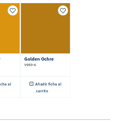
r
Golden Ochre
V053-6
icha al
Añadir ficha al
carrito