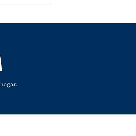
A
 hogar.