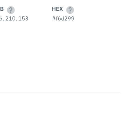
B
HEX
6, 210, 153
#f6d299