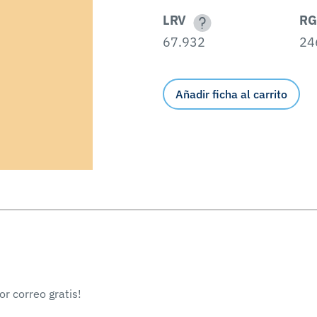
LRV
RG
67.932
24
Añadir ficha al carrito
r correo gratis!