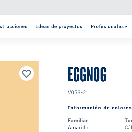
strucciones
Ideas de proyectos
Profesionales
Ver Favoritos
se ha agregado a favoritos.
EGGNOG
V053-2
Información de colore
Familiar
To
Amarillo
Cá