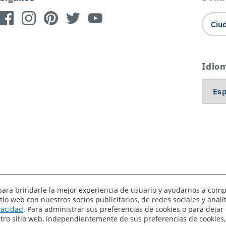
Idio
es para brindarle la mejor experiencia de usuario y ayudarnos a com
o web con nuestros socios publicitarios, de redes sociales y anal
érminos de uso
Privacidad
Sus preferencias de privacidad
ivacidad
. Para administrar sus preferencias de cookies o para dejar 
estro sitio web, independientemente de sus preferencias de cookies