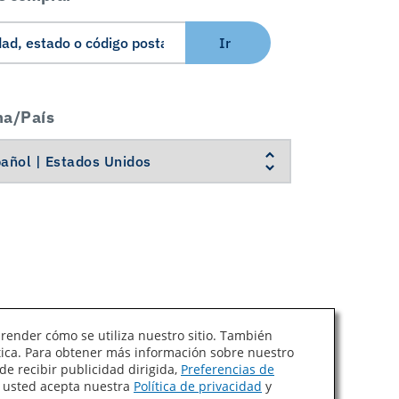
Ir
ma/País
prender cómo se utiliza nuestro sitio. También
ítica. Para obtener más información sobre nuestro
Ley de Cadenas de Suministro de California
de recibir publicidad dirigida,
Preferencias de
, usted acepta nuestra
Política de privacidad
y