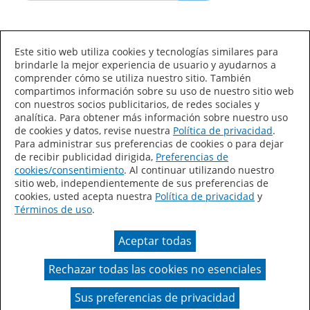
Idioma/País
Este sitio web utiliza cookies y tecnologías similares para
brindarle la mejor experiencia de usuario y ayudarnos a
comprender cómo se utiliza nuestro sitio. También
compartimos información sobre su uso de nuestro sitio web
con nuestros socios publicitarios, de redes sociales y
analítica. Para obtener más información sobre nuestro uso
de cookies y datos, revise nuestra
Política de privacidad
.
Declaración de accesibilidad
Mapa del sitio
Para administrar sus preferencias de cookies o para dejar
de recibir publicidad dirigida,
Preferencias de
Términos de uso
Privacidad
cookies/consentimiento
. Al continuar utilizando nuestro
sitio web, independientemente de sus preferencias de
Sus preferencias de privacidad
cookies, usted acepta nuestra
Política de privacidad
y
Términos de uso
.
Ley de Cadenas de Suministro de California
Aceptar todas
Coil Coatings
Rechazar todas las cookies no esenciales
Un color real puede variar en comparación con la
presentación en pantalla.
Sus preferencias de privacidad