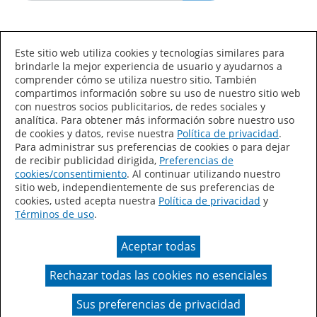
Idioma/País
Este sitio web utiliza cookies y tecnologías similares para
brindarle la mejor experiencia de usuario y ayudarnos a
comprender cómo se utiliza nuestro sitio. También
compartimos información sobre su uso de nuestro sitio web
con nuestros socios publicitarios, de redes sociales y
analítica. Para obtener más información sobre nuestro uso
de cookies y datos, revise nuestra
Política de privacidad
.
Declaración de accesibilidad
Mapa del sitio
Para administrar sus preferencias de cookies o para dejar
de recibir publicidad dirigida,
Preferencias de
Términos de uso
Privacidad
cookies/consentimiento
. Al continuar utilizando nuestro
sitio web, independientemente de sus preferencias de
Sus preferencias de privacidad
cookies, usted acepta nuestra
Política de privacidad
y
Términos de uso
.
Ley de Cadenas de Suministro de California
Aceptar todas
Coil Coatings
Rechazar todas las cookies no esenciales
Un color real puede variar en comparación con la
presentación en pantalla.
Sus preferencias de privacidad