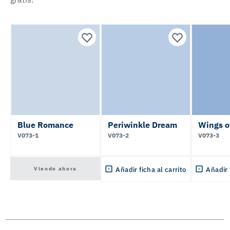
Blue Romance
Periwinkle Dream
Wings o
V073-1
V073-2
V073-3
Viendo ahora
Añadir ficha al carrito
Añadir 