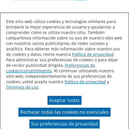
Idioma/País
Este sitio web utiliza cookies y tecnologías similares para
brindarle la mejor experiencia de usuario y ayudarnos a
comprender cómo se utiliza nuestro sitio. También
compartimos información sobre su uso de nuestro sitio web
con nuestros socios publicitarios, de redes sociales y
analítica. Para obtener más información sobre nuestro uso
de cookies y datos, revise nuestra
Política de privacidad
.
Declaración de accesibilidad
Mapa del sitio
Para administrar sus preferencias de cookies o para dejar
de recibir publicidad dirigida,
Preferencias de
Términos de uso
Privacidad
cookies/consentimiento
. Al continuar utilizando nuestro
sitio web, independientemente de sus preferencias de
Sus preferencias de privacidad
cookies, usted acepta nuestra
Política de privacidad
y
Términos de uso
.
Ley de Cadenas de Suministro de California
Aceptar todas
Coil Coatings
Rechazar todas las cookies no esenciales
Un color real puede variar en comparación con la
presentación en pantalla.
Sus preferencias de privacidad