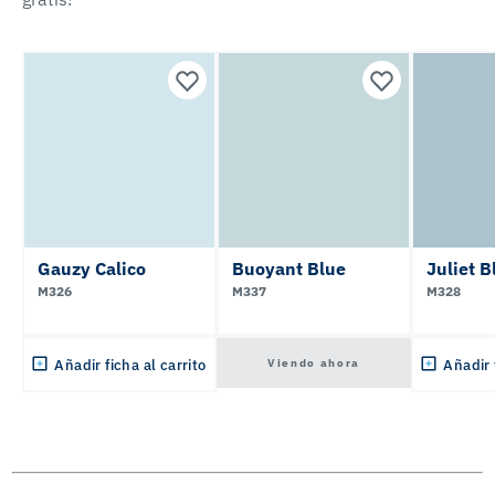
Gauzy Calico
Buoyant Blue
Juliet B
M326
M337
M328
Viendo ahora
Añadir ficha al carrito
Añadir 