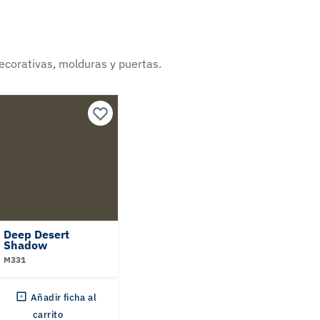
ecorativas, molduras y puertas.
Deep Desert
Shadow
M331
Añadir ficha al
carrito