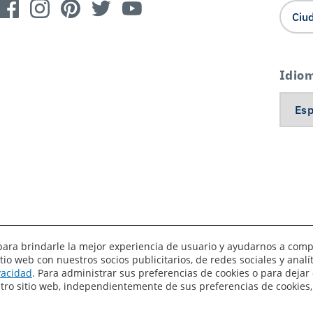
Idio
es para brindarle la mejor experiencia de usuario y ayudarnos a com
o web con nuestros socios publicitarios, de redes sociales y anal
érminos de uso
Privacidad
Sus preferencias de privacidad
ivacidad
. Para administrar sus preferencias de cookies o para dejar 
estro sitio web, independientemente de sus preferencias de cookies