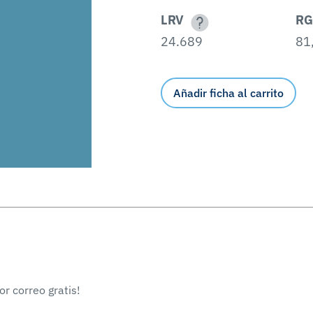
LRV
RG
24.689
81
Añadir ficha al carrito
r correo gratis!