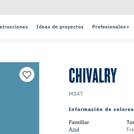
strucciones
Ideas de proyectos
Profesionales
Ver Favoritos
se ha agregado a favoritos.
CHIVALRY
M347
Información de colore
Familiar
To
Azul
Fr