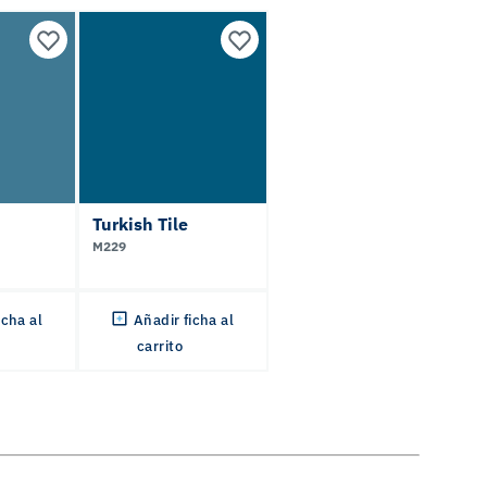
Turkish Tile
M229
icha al
Añadir ficha al
carrito