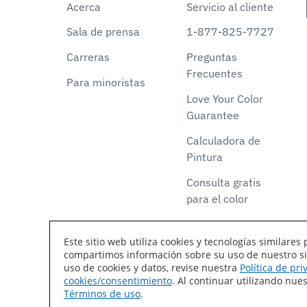
Acerca
Servicio al cliente
Sala de prensa
1-877-825-7727
Carreras
Preguntas
Frecuentes
Para minoristas
Love Your Color
Guarantee
Calculadora de
Pintura
Consulta gratis
para el color
Este sitio web utiliza cookies y tecnologías similar
compartimos información sobre su uso de nuestro siti
Declaración de accesibilidad
Mapa del sitio
T
uso de cookies y datos, revise nuestra
Política de pr
cookies/consentimiento
. Al continuar utilizando nu
Coil Coatings
Términos de uso
.