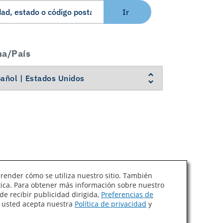
Ir
ma/País
prender cómo se utiliza nuestro sitio. También
ítica. Para obtener más información sobre nuestro
Ley de Cadenas de Suministro de California
de recibir publicidad dirigida,
Preferencias de
, usted acepta nuestra
Política de privacidad
y