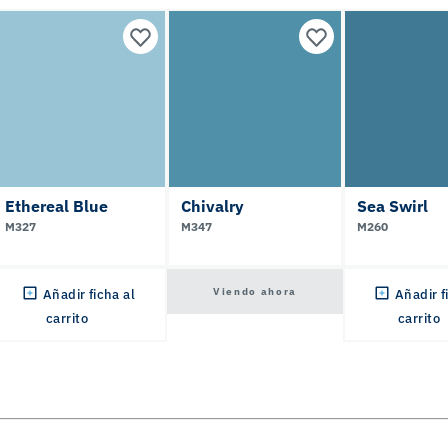
Ethereal Blue
Chivalry
Sea Swirl
M327
M347
M260
Viendo ahora
Añadir ficha al
Añadir f
carrito
carrito