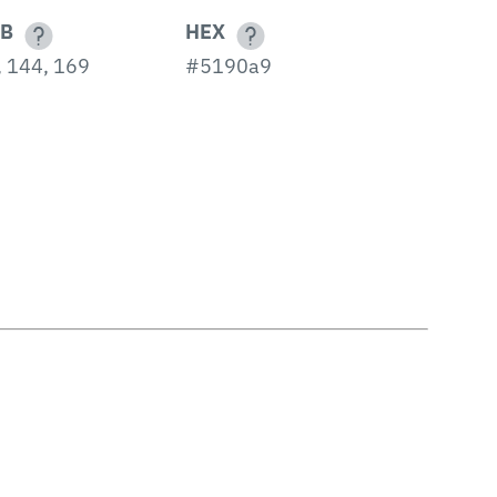
B
HEX
, 144, 169
#5190a9