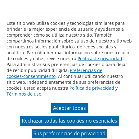
Idioma/País
Este sitio web utiliza cookies y tecnologías similares para
brindarle la mejor experiencia de usuario y ayudarnos a
comprender cómo se utiliza nuestro sitio. También
compartimos información sobre su uso de nuestro sitio web
con nuestros socios publicitarios, de redes sociales y
analítica. Para obtener más información sobre nuestro uso
de cookies y datos, revise nuestra
Política de privacidad
.
Declaración de accesibilidad
Mapa del sitio
Para administrar sus preferencias de cookies o para dejar
de recibir publicidad dirigida,
Preferencias de
Términos de uso
Privacidad
cookies/consentimiento
. Al continuar utilizando nuestro
sitio web, independientemente de sus preferencias de
Sus preferencias de privacidad
cookies, usted acepta nuestra
Política de privacidad
y
Términos de uso
.
Ley de Cadenas de Suministro de California
Aceptar todas
Coil Coatings
Rechazar todas las cookies no esenciales
Un color real puede variar en comparación con la
presentación en pantalla.
Sus preferencias de privacidad