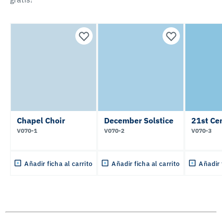
Chapel Choir
December Solstice
21st Ce
V070-1
V070-2
V070-3
Añadir ficha al carrito
Añadir ficha al carrito
Añadir 