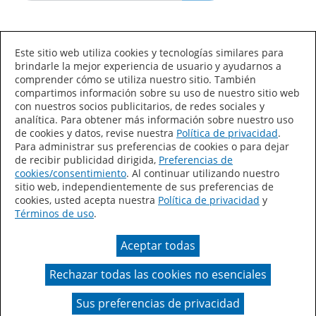
Idioma/País
Este sitio web utiliza cookies y tecnologías similares para
brindarle la mejor experiencia de usuario y ayudarnos a
comprender cómo se utiliza nuestro sitio. También
compartimos información sobre su uso de nuestro sitio web
con nuestros socios publicitarios, de redes sociales y
analítica. Para obtener más información sobre nuestro uso
de cookies y datos, revise nuestra
Política de privacidad
.
Declaración de accesibilidad
Mapa del sitio
Para administrar sus preferencias de cookies o para dejar
de recibir publicidad dirigida,
Preferencias de
Términos de uso
Privacidad
cookies/consentimiento
. Al continuar utilizando nuestro
sitio web, independientemente de sus preferencias de
Sus preferencias de privacidad
cookies, usted acepta nuestra
Política de privacidad
y
Términos de uso
.
Ley de Cadenas de Suministro de California
Aceptar todas
Coil Coatings
Rechazar todas las cookies no esenciales
Un color real puede variar en comparación con la
presentación en pantalla.
Sus preferencias de privacidad