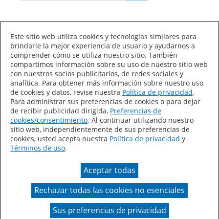
Idioma/País
Este sitio web utiliza cookies y tecnologías similares para
brindarle la mejor experiencia de usuario y ayudarnos a
comprender cómo se utiliza nuestro sitio. También
compartimos información sobre su uso de nuestro sitio web
con nuestros socios publicitarios, de redes sociales y
analítica. Para obtener más información sobre nuestro uso
de cookies y datos, revise nuestra
Política de privacidad
.
Declaración de accesibilidad
Mapa del sitio
Para administrar sus preferencias de cookies o para dejar
de recibir publicidad dirigida,
Preferencias de
Términos de uso
Privacidad
cookies/consentimiento
. Al continuar utilizando nuestro
sitio web, independientemente de sus preferencias de
Sus preferencias de privacidad
cookies, usted acepta nuestra
Política de privacidad
y
Términos de uso
.
Ley de Cadenas de Suministro de California
Aceptar todas
Coil Coatings
Rechazar todas las cookies no esenciales
Un color real puede variar en comparación con la
presentación en pantalla.
Sus preferencias de privacidad