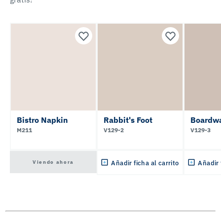
Bistro Napkin
Rabbit's Foot
Boardwa
M211
V129-2
V129-3
Viendo ahora
Añadir ficha al carrito
Añadir 