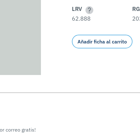
LRV
RG
62.888
20
Añadir ficha al carrito
r correo gratis!