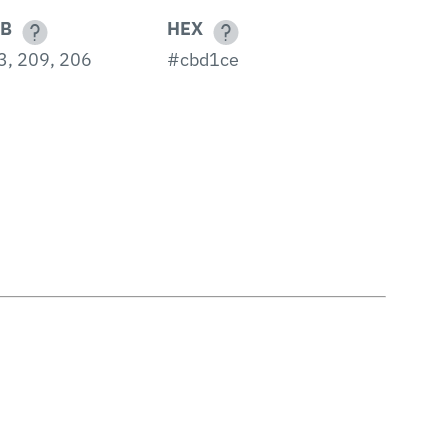
B
HEX
3, 209, 206
#cbd1ce