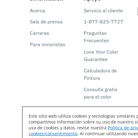
Acerca
Servicio al cliente
Sala de prensa
1-877-825-7727
Carreras
Preguntas
Frecuentes
Para minoristas
Love Your Color
Guarantee
Calculadora de
Pintura
Consulta gratis
para el color
Este sitio web utiliza cookies y tecnologías similar
compartimos información sobre su uso de nuestro siti
Declaración de accesibilidad
Mapa del sitio
T
uso de cookies y datos, revise nuestra
Política de pr
cookies/consentimiento
. Al continuar utilizando nu
Coil Coatings