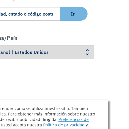
Ir
ma/País
prender cómo se utiliza nuestro sitio. También
ítica. Para obtener más información sobre nuestro
Ley de Cadenas de Suministro de California
de recibir publicidad dirigida,
Preferencias de
, usted acepta nuestra
Política de privacidad
y