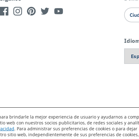
Idio
es para brindarle la mejor experiencia de usuario y ayudarnos a com
o web con nuestros socios publicitarios, de redes sociales y anal
érminos de uso
Privacidad
Sus preferencias de privacidad
ivacidad
. Para administrar sus preferencias de cookies o para dejar 
estro sitio web, independientemente de sus preferencias de cookies