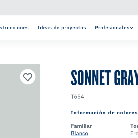
strucciones
Ideas de proyectos
Profesionales
Ver Favoritos
se ha agregado a favoritos.
SONNET GRA
T654
Información de colore
Familiar
To
Blanco
Fr