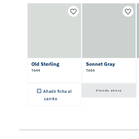
Old Sterling
Sonnet Gray
T644
T654
Viendo ahora
Añadir ficha al
carrito