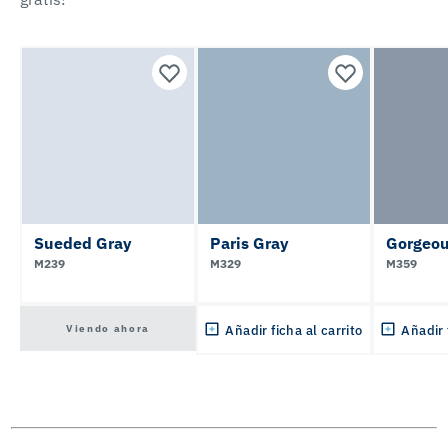
Sueded Gray
Paris Gray
Gorgeou
M239
M329
M359
Viendo ahora
Añadir ficha al carrito
Añadir 