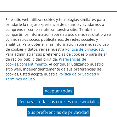
Idioma/País
Este sitio web utiliza cookies y tecnologías similares para
brindarle la mejor experiencia de usuario y ayudarnos a
comprender cómo se utiliza nuestro sitio. También
compartimos información sobre su uso de nuestro sitio web
con nuestros socios publicitarios, de redes sociales y
analítica. Para obtener más información sobre nuestro uso
de cookies y datos, revise nuestra
Política de privacidad
.
Declaración de accesibilidad
Mapa del sitio
Para administrar sus preferencias de cookies o para dejar
de recibir publicidad dirigida,
Preferencias de
Términos de uso
Privacidad
cookies/consentimiento
. Al continuar utilizando nuestro
sitio web, independientemente de sus preferencias de
Sus preferencias de privacidad
cookies, usted acepta nuestra
Política de privacidad
y
Términos de uso
.
Ley de Cadenas de Suministro de California
Aceptar todas
Coil Coatings
Rechazar todas las cookies no esenciales
Un color real puede variar en comparación con la
presentación en pantalla.
Sus preferencias de privacidad