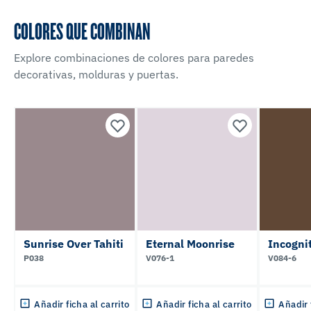
COLORES QUE COMBINAN
Explore combinaciones de colores para paredes
decorativas, molduras y puertas.
Sunrise Over Tahiti
Eternal Moonrise
Incogni
P038
V076-1
V084-6
Añadir ficha al carrito
Añadir ficha al carrito
Añadir 