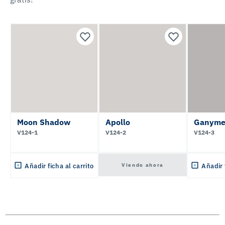
Moon Shadow
Apollo
Ganyme
V124-1
V124-2
V124-3
Viendo ahora
Añadir ficha al carrito
Añadir 