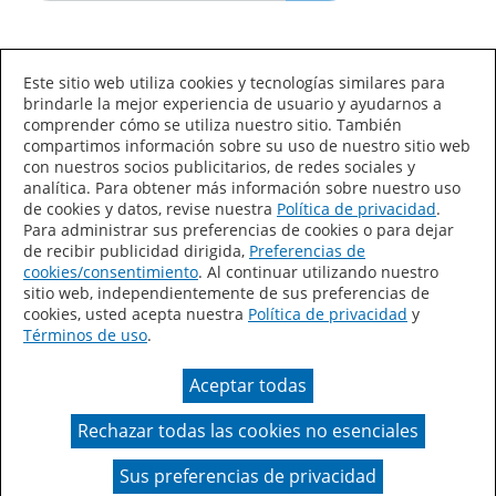
Idioma/País
Este sitio web utiliza cookies y tecnologías similares para
brindarle la mejor experiencia de usuario y ayudarnos a
comprender cómo se utiliza nuestro sitio. También
compartimos información sobre su uso de nuestro sitio web
con nuestros socios publicitarios, de redes sociales y
analítica. Para obtener más información sobre nuestro uso
de cookies y datos, revise nuestra
Política de privacidad
.
Declaración de accesibilidad
Mapa del sitio
Para administrar sus preferencias de cookies o para dejar
de recibir publicidad dirigida,
Preferencias de
Términos de uso
Privacidad
cookies/consentimiento
. Al continuar utilizando nuestro
sitio web, independientemente de sus preferencias de
Sus preferencias de privacidad
cookies, usted acepta nuestra
Política de privacidad
y
Términos de uso
.
Ley de Cadenas de Suministro de California
Aceptar todas
Coil Coatings
Rechazar todas las cookies no esenciales
Un color real puede variar en comparación con la
presentación en pantalla.
Sus preferencias de privacidad