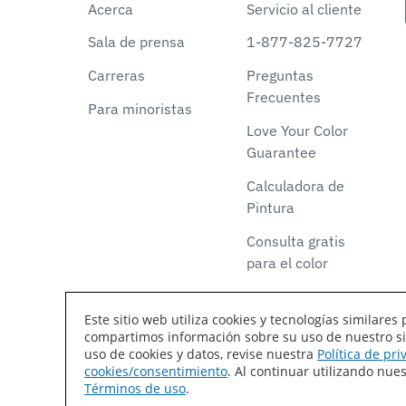
Acerca
Servicio al cliente
Sala de prensa
1-877-825-7727
Carreras
Preguntas
Frecuentes
Para minoristas
Love Your Color
Guarantee
Calculadora de
Pintura
Consulta gratis
para el color
Este sitio web utiliza cookies y tecnologías similar
compartimos información sobre su uso de nuestro siti
Declaración de accesibilidad
Mapa del sitio
T
uso de cookies y datos, revise nuestra
Política de pr
cookies/consentimiento
. Al continuar utilizando nu
Coil Coatings
Términos de uso
.