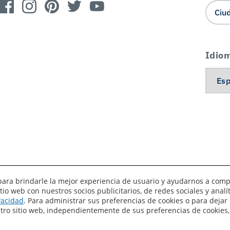
Idio
es para brindarle la mejor experiencia de usuario y ayudarnos a com
o web con nuestros socios publicitarios, de redes sociales y anal
érminos de uso
Privacidad
Sus preferencias de privacidad
ivacidad
. Para administrar sus preferencias de cookies o para dejar 
estro sitio web, independientemente de sus preferencias de cookies