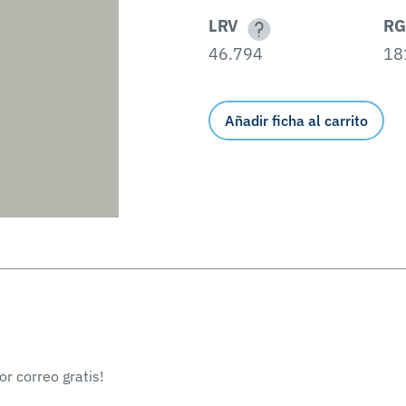
LRV
RG
46.794
18
Añadir ficha al carrito
r correo gratis!