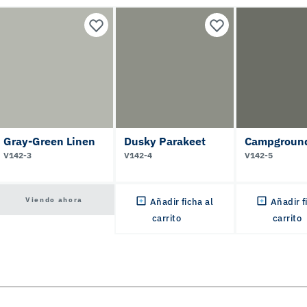
Gray-Green Linen
Dusky Parakeet
Campgroun
V142-3
V142-4
V142-5
Viendo ahora
Añadir ficha al
Añadir f
carrito
carrito