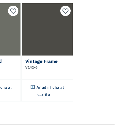
d
Vintage Frame
V142-6
icha al
Añadir ficha al
carrito