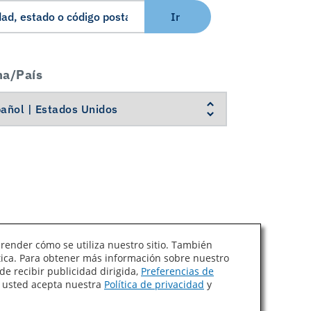
Ir
ma/País
prender cómo se utiliza nuestro sitio. También
ítica. Para obtener más información sobre nuestro
Ley de Cadenas de Suministro de California
de recibir publicidad dirigida,
Preferencias de
, usted acepta nuestra
Política de privacidad
y