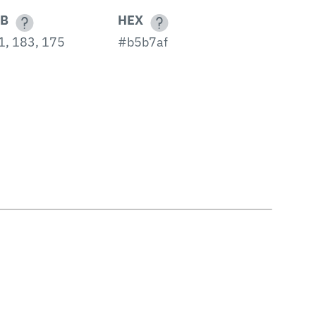
B
HEX
1, 183, 175
#b5b7af