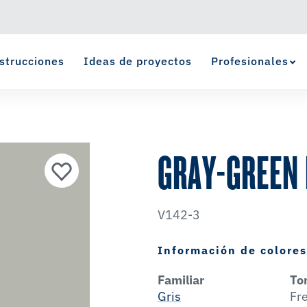
strucciones
Ideas de proyectos
Profesionales
Ver Favoritos
se ha agregado a favoritos.
GRAY-GREEN 
V142-3
Información de colore
Familiar
To
Gris
Fr