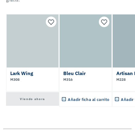
Lark Wing
Bleu Clair
Artisan
M308
M316
M228
Viendo ahora
Añadir ficha al carrito
Añadir 