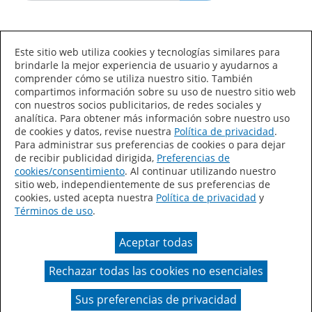
Idioma/País
Este sitio web utiliza cookies y tecnologías similares para
brindarle la mejor experiencia de usuario y ayudarnos a
comprender cómo se utiliza nuestro sitio. También
compartimos información sobre su uso de nuestro sitio web
con nuestros socios publicitarios, de redes sociales y
analítica. Para obtener más información sobre nuestro uso
de cookies y datos, revise nuestra
Política de privacidad
.
Declaración de accesibilidad
Mapa del sitio
Para administrar sus preferencias de cookies o para dejar
de recibir publicidad dirigida,
Preferencias de
Términos de uso
Privacidad
cookies/consentimiento
. Al continuar utilizando nuestro
sitio web, independientemente de sus preferencias de
Sus preferencias de privacidad
cookies, usted acepta nuestra
Política de privacidad
y
Términos de uso
.
Ley de Cadenas de Suministro de California
Aceptar todas
Coil Coatings
Rechazar todas las cookies no esenciales
Un color real puede variar en comparación con la
presentación en pantalla.
Sus preferencias de privacidad