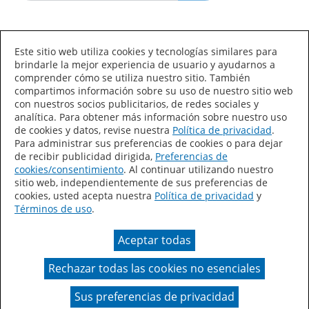
Idioma/País
Este sitio web utiliza cookies y tecnologías similares para
brindarle la mejor experiencia de usuario y ayudarnos a
comprender cómo se utiliza nuestro sitio. También
compartimos información sobre su uso de nuestro sitio web
con nuestros socios publicitarios, de redes sociales y
analítica. Para obtener más información sobre nuestro uso
de cookies y datos, revise nuestra
Política de privacidad
.
Declaración de accesibilidad
Mapa del sitio
Para administrar sus preferencias de cookies o para dejar
de recibir publicidad dirigida,
Preferencias de
Términos de uso
Privacidad
cookies/consentimiento
. Al continuar utilizando nuestro
sitio web, independientemente de sus preferencias de
Sus preferencias de privacidad
cookies, usted acepta nuestra
Política de privacidad
y
Términos de uso
.
Ley de Cadenas de Suministro de California
Aceptar todas
Coil Coatings
Rechazar todas las cookies no esenciales
Un color real puede variar en comparación con la
presentación en pantalla.
Sus preferencias de privacidad