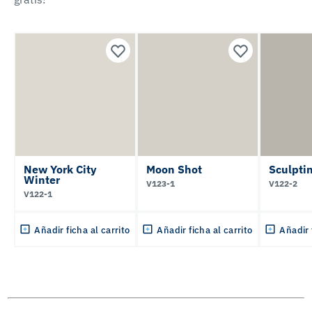
New York City
Moon Shot
Sculpti
Winter
V123-1
V122-2
V122-1
Añadir ficha al carrito
Añadir ficha al carrito
Añadir 