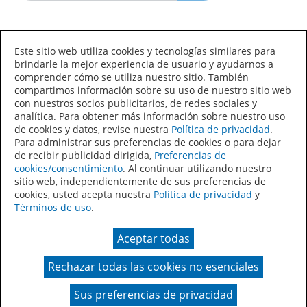
Idioma/País
Este sitio web utiliza cookies y tecnologías similares para
brindarle la mejor experiencia de usuario y ayudarnos a
comprender cómo se utiliza nuestro sitio. También
compartimos información sobre su uso de nuestro sitio web
con nuestros socios publicitarios, de redes sociales y
analítica. Para obtener más información sobre nuestro uso
de cookies y datos, revise nuestra
Política de privacidad
.
Declaración de accesibilidad
Mapa del sitio
Para administrar sus preferencias de cookies o para dejar
de recibir publicidad dirigida,
Preferencias de
Términos de uso
Privacidad
cookies/consentimiento
. Al continuar utilizando nuestro
sitio web, independientemente de sus preferencias de
Sus preferencias de privacidad
cookies, usted acepta nuestra
Política de privacidad
y
Términos de uso
.
Ley de Cadenas de Suministro de California
Aceptar todas
Coil Coatings
Rechazar todas las cookies no esenciales
Un color real puede variar en comparación con la
presentación en pantalla.
Sus preferencias de privacidad