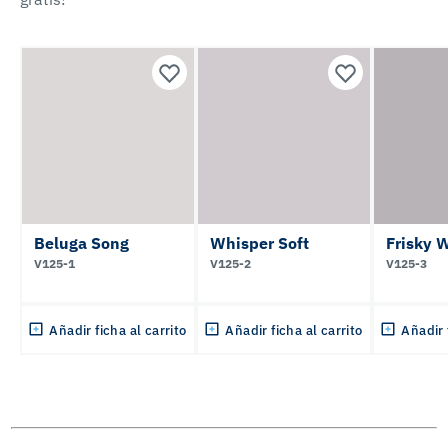
Beluga Song
Whisper Soft
Frisky 
V125-1
V125-2
V125-3
Añadir ficha al carrito
Añadir ficha al carrito
Añadir 