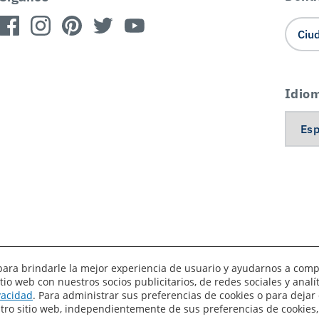
Idio
es para brindarle la mejor experiencia de usuario y ayudarnos a com
o web con nuestros socios publicitarios, de redes sociales y anal
érminos de uso
Privacidad
Sus preferencias de privacidad
ivacidad
. Para administrar sus preferencias de cookies o para dejar 
estro sitio web, independientemente de sus preferencias de cookies