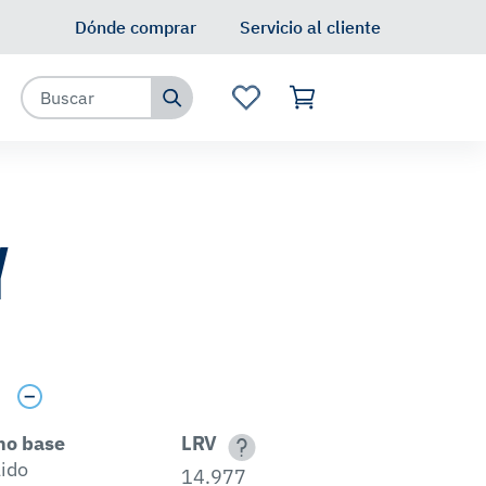
Dónde comprar
Servicio al cliente
Y
s
no base
LRV
lido
14.977