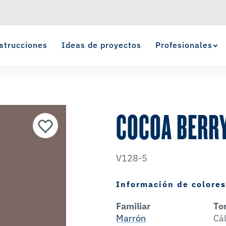
strucciones
Ideas de proyectos
Profesionales
Ver Favoritos
se ha agregado a favoritos.
COCOA BERR
V128-5
Información de colore
Familiar
To
Marrón
Cá