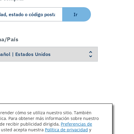
Ir
ma/País
prender cómo se utiliza nuestro sitio. También
ítica. Para obtener más información sobre nuestro
Ley de Cadenas de Suministro de California
de recibir publicidad dirigida,
Preferencias de
, usted acepta nuestra
Política de privacidad
y