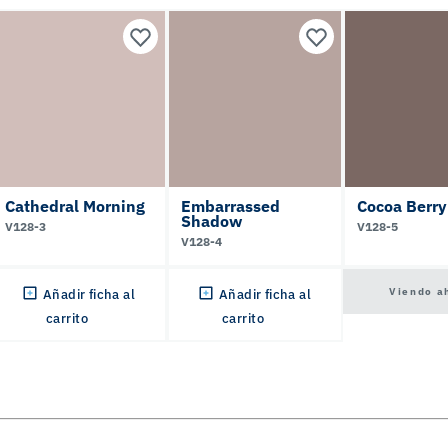
Cathedral Morning
Embarrassed
Cocoa Berry
Shadow
V128-3
V128-5
V128-4
Viendo a
Añadir ficha al
Añadir ficha al
carrito
carrito