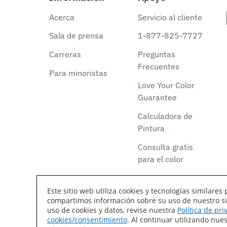
Acerca
Servicio al cliente
Sala de prensa
1-877-825-7727
Carreras
Preguntas
Frecuentes
Para minoristas
Love Your Color
Guarantee
Calculadora de
Pintura
Consulta gratis
para el color
Este sitio web utiliza cookies y tecnologías similar
compartimos información sobre su uso de nuestro siti
Declaración de accesibilidad
Mapa del sitio
T
uso de cookies y datos, revise nuestra
Política de pr
cookies/consentimiento
. Al continuar utilizando nu
Coil Coatings