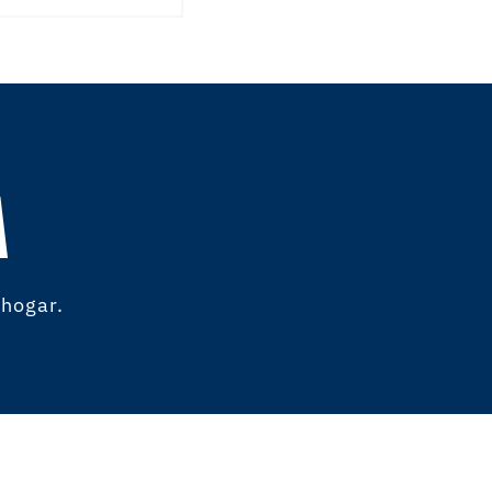
A
 hogar.