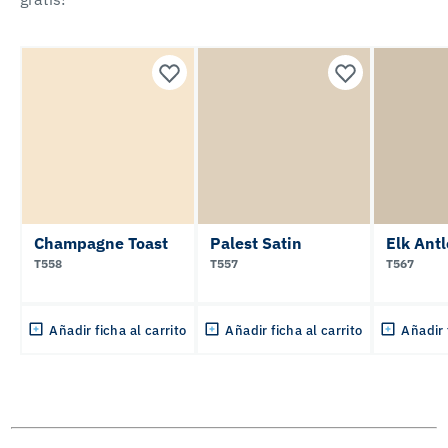
Champagne Toast
Palest Satin
Elk Antl
T558
T557
T567
Añadir ficha al carrito
Añadir ficha al carrito
Añadir 