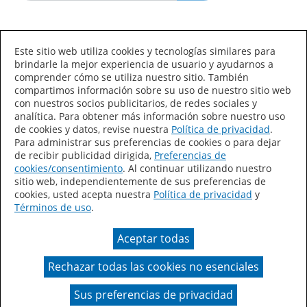
Idioma/País
Este sitio web utiliza cookies y tecnologías similares para
brindarle la mejor experiencia de usuario y ayudarnos a
comprender cómo se utiliza nuestro sitio. También
compartimos información sobre su uso de nuestro sitio web
con nuestros socios publicitarios, de redes sociales y
analítica. Para obtener más información sobre nuestro uso
de cookies y datos, revise nuestra
Política de privacidad
.
Declaración de accesibilidad
Mapa del sitio
Para administrar sus preferencias de cookies o para dejar
de recibir publicidad dirigida,
Preferencias de
Términos de uso
Privacidad
cookies/consentimiento
. Al continuar utilizando nuestro
sitio web, independientemente de sus preferencias de
Sus preferencias de privacidad
cookies, usted acepta nuestra
Política de privacidad
y
Términos de uso
.
Ley de Cadenas de Suministro de California
Aceptar todas
Coil Coatings
Rechazar todas las cookies no esenciales
Un color real puede variar en comparación con la
presentación en pantalla.
Sus preferencias de privacidad