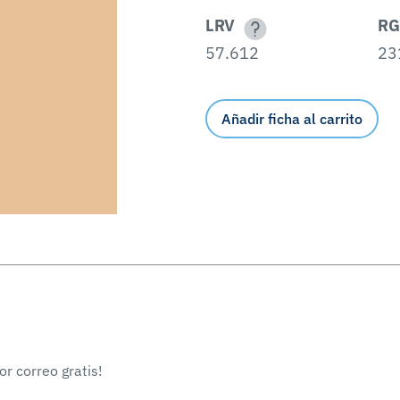
LRV
RG
57.612
23
Añadir ficha al carrito
r correo gratis!