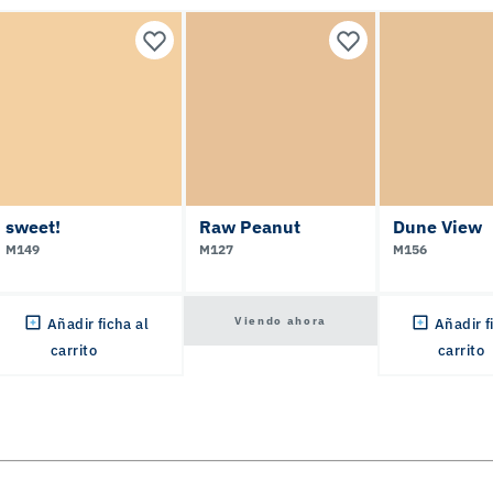
sweet!
Raw Peanut
Dune View
M149
M127
M156
Viendo ahora
Añadir ficha al
Añadir f
carrito
carrito