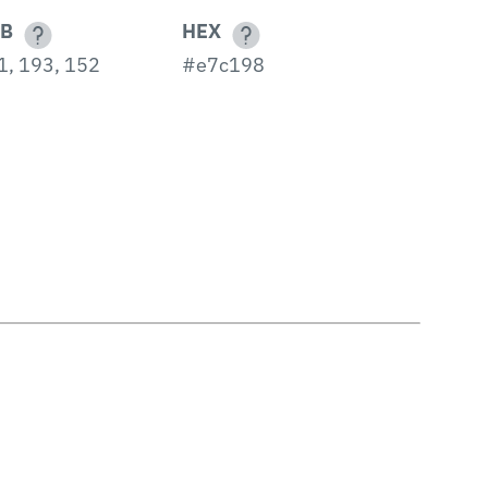
B
HEX
1, 193, 152
#e7c198