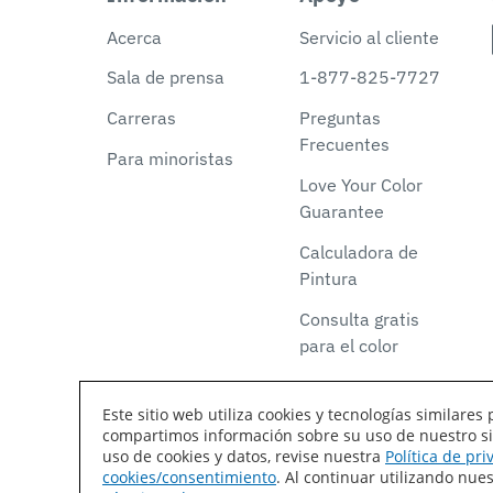
Acerca
Servicio al cliente
Sala de prensa
1-877-825-7727
Carreras
Preguntas
Frecuentes
Para minoristas
Love Your Color
Guarantee
Calculadora de
Pintura
Consulta gratis
para el color
Este sitio web utiliza cookies y tecnologías similar
compartimos información sobre su uso de nuestro siti
Declaración de accesibilidad
Mapa del sitio
T
uso de cookies y datos, revise nuestra
Política de pr
cookies/consentimiento
. Al continuar utilizando nu
Coil Coatings