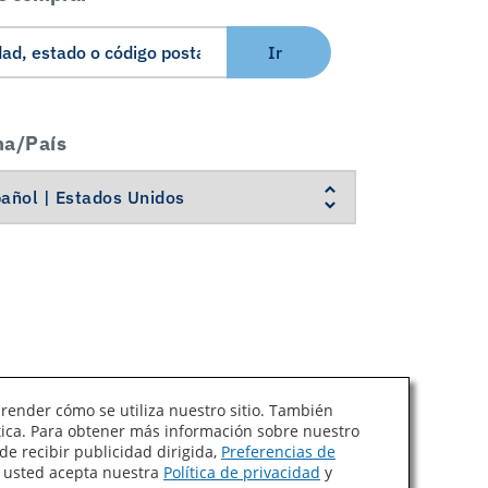
Ir
ma/País
prender cómo se utiliza nuestro sitio. También
ítica. Para obtener más información sobre nuestro
Ley de Cadenas de Suministro de California
de recibir publicidad dirigida,
Preferencias de
, usted acepta nuestra
Política de privacidad
y