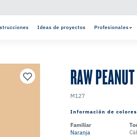
strucciones
Ideas de proyectos
Profesionales
Ver Favoritos
se ha agregado a favoritos.
RAW PEANUT
M127
Información de colore
Familiar
To
Naranja
Cá