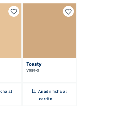
Toasty
V089-3
icha al
Añadir ficha al
carrito