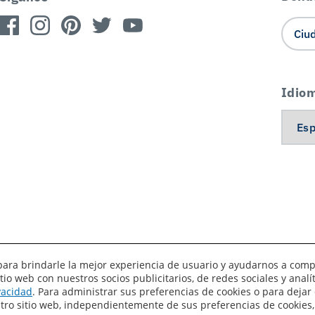
Idio
es para brindarle la mejor experiencia de usuario y ayudarnos a com
o web con nuestros socios publicitarios, de redes sociales y anal
érminos de uso
Privacidad
Sus preferencias de privacidad
ivacidad
. Para administrar sus preferencias de cookies o para dejar 
estro sitio web, independientemente de sus preferencias de cookies