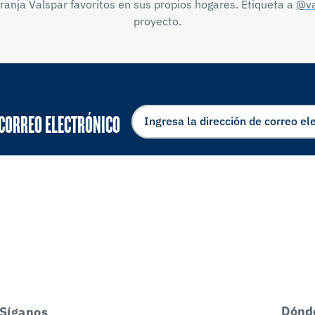
anja Valspar favoritos en sus propios hogares. Etiqueta a
@va
proyecto.
 CORREO ELECTRÓNICO
Dónd
Síganos