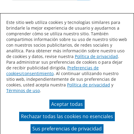
Idioma/País
Este sitio web utiliza cookies y tecnologías similares para
brindarle la mejor experiencia de usuario y ayudarnos a
comprender cómo se utiliza nuestro sitio. También
compartimos información sobre su uso de nuestro sitio web
con nuestros socios publicitarios, de redes sociales y
analítica. Para obtener más información sobre nuestro uso
de cookies y datos, revise nuestra
Política de privacidad
.
Declaración de accesibilidad
Mapa del sitio
Para administrar sus preferencias de cookies o para dejar
de recibir publicidad dirigida,
Preferencias de
Términos de uso
Privacidad
cookies/consentimiento
. Al continuar utilizando nuestro
sitio web, independientemente de sus preferencias de
Sus preferencias de privacidad
cookies, usted acepta nuestra
Política de privacidad
y
Términos de uso
.
Ley de Cadenas de Suministro de California
Aceptar todas
Coil Coatings
Rechazar todas las cookies no esenciales
Un color real puede variar en comparación con la
presentación en pantalla.
Sus preferencias de privacidad