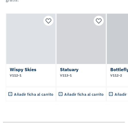
Wispy Skies
Statuary
Bottlef
V112-1
V113-1
V112-2
Añadir ficha al carrito
Añadir ficha al carrito
Añadir 