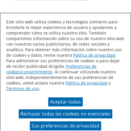
Idioma/País
Este sitio web utiliza cookies y tecnologías similares para
brindarle la mejor experiencia de usuario y ayudarnos a
comprender cómo se utiliza nuestro sitio. También
compartimos información sobre su uso de nuestro sitio web
con nuestros socios publicitarios, de redes sociales y
analítica. Para obtener más información sobre nuestro uso
de cookies y datos, revise nuestra
Política de privacidad
.
Declaración de accesibilidad
Mapa del sitio
Para administrar sus preferencias de cookies o para dejar
de recibir publicidad dirigida,
Preferencias de
Términos de uso
Privacidad
cookies/consentimiento
. Al continuar utilizando nuestro
sitio web, independientemente de sus preferencias de
Sus preferencias de privacidad
cookies, usted acepta nuestra
Política de privacidad
y
Términos de uso
.
Ley de Cadenas de Suministro de California
Aceptar todas
Coil Coatings
Rechazar todas las cookies no esenciales
Un color real puede variar en comparación con la
presentación en pantalla.
Sus preferencias de privacidad