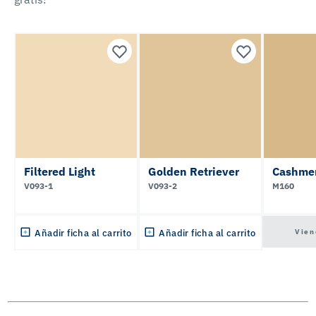
Filtered Light
Golden Retriever
Cashme
V093-1
V093-2
M160
Vien
Añadir ficha al carrito
Añadir ficha al carrito