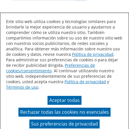
Idioma/País
Este sitio web utiliza cookies y tecnologías similares para
brindarle la mejor experiencia de usuario y ayudarnos a
comprender cómo se utiliza nuestro sitio. También
compartimos información sobre su uso de nuestro sitio web
con nuestros socios publicitarios, de redes sociales y
analítica. Para obtener más información sobre nuestro uso
de cookies y datos, revise nuestra
Política de privacidad
.
Declaración de accesibilidad
Mapa del sitio
Para administrar sus preferencias de cookies o para dejar
de recibir publicidad dirigida,
Preferencias de
Términos de uso
Privacidad
cookies/consentimiento
. Al continuar utilizando nuestro
sitio web, independientemente de sus preferencias de
Sus preferencias de privacidad
cookies, usted acepta nuestra
Política de privacidad
y
Términos de uso
.
Ley de Cadenas de Suministro de California
Aceptar todas
Coil Coatings
Rechazar todas las cookies no esenciales
Un color real puede variar en comparación con la
presentación en pantalla.
Sus preferencias de privacidad