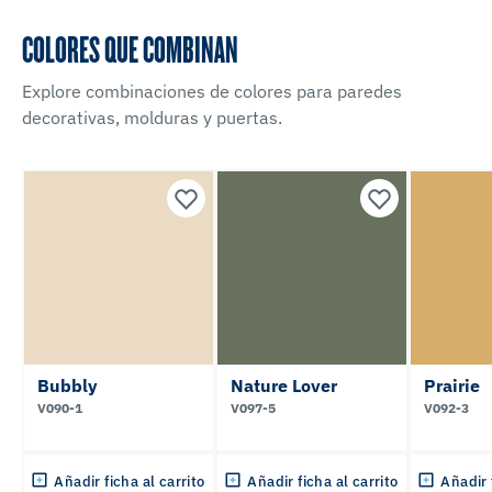
COLORES QUE COMBINAN
Explore combinaciones de colores para paredes
decorativas, molduras y puertas.
Bubbly
Nature Lover
Prairie
V090-1
V097-5
V092-3
Añadir ficha al carrito
Añadir ficha al carrito
Añadir 