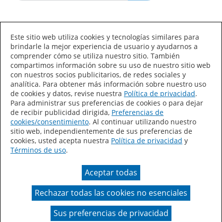
Idioma/País
Este sitio web utiliza cookies y tecnologías similares para
brindarle la mejor experiencia de usuario y ayudarnos a
comprender cómo se utiliza nuestro sitio. También
compartimos información sobre su uso de nuestro sitio web
con nuestros socios publicitarios, de redes sociales y
analítica. Para obtener más información sobre nuestro uso
de cookies y datos, revise nuestra
Política de privacidad
.
Declaración de accesibilidad
Mapa del sitio
Para administrar sus preferencias de cookies o para dejar
de recibir publicidad dirigida,
Preferencias de
Términos de uso
Privacidad
cookies/consentimiento
. Al continuar utilizando nuestro
sitio web, independientemente de sus preferencias de
Sus preferencias de privacidad
cookies, usted acepta nuestra
Política de privacidad
y
Términos de uso
.
Ley de Cadenas de Suministro de California
Aceptar todas
Coil Coatings
Rechazar todas las cookies no esenciales
Un color real puede variar en comparación con la
presentación en pantalla.
Sus preferencias de privacidad