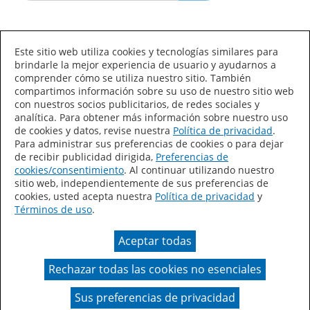
Idioma/País
Este sitio web utiliza cookies y tecnologías similares para
brindarle la mejor experiencia de usuario y ayudarnos a
comprender cómo se utiliza nuestro sitio. También
compartimos información sobre su uso de nuestro sitio web
con nuestros socios publicitarios, de redes sociales y
analítica. Para obtener más información sobre nuestro uso
de cookies y datos, revise nuestra
Política de privacidad
.
Declaración de accesibilidad
Mapa del sitio
Para administrar sus preferencias de cookies o para dejar
de recibir publicidad dirigida,
Preferencias de
Términos de uso
Privacidad
cookies/consentimiento
. Al continuar utilizando nuestro
sitio web, independientemente de sus preferencias de
Sus preferencias de privacidad
cookies, usted acepta nuestra
Política de privacidad
y
Términos de uso
.
Ley de Cadenas de Suministro de California
Aceptar todas
Coil Coatings
Rechazar todas las cookies no esenciales
Un color real puede variar en comparación con la
presentación en pantalla.
Sus preferencias de privacidad