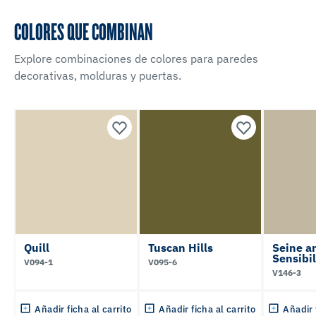
COLORES QUE COMBINAN
Explore combinaciones de colores para paredes
decorativas, molduras y puertas.
Quill
Tuscan Hills
Seine a
Sensibil
V094-1
V095-6
V146-3
Añadir ficha al carrito
Añadir ficha al carrito
Añadir 