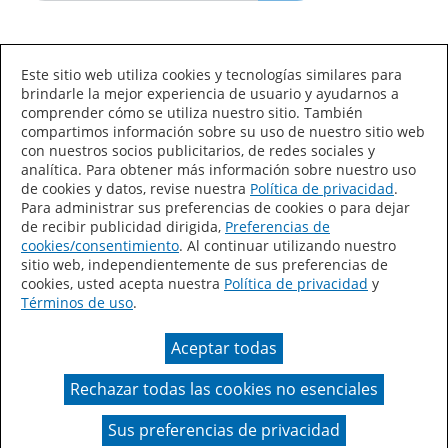
Idioma/País
Este sitio web utiliza cookies y tecnologías similares para
brindarle la mejor experiencia de usuario y ayudarnos a
comprender cómo se utiliza nuestro sitio. También
compartimos información sobre su uso de nuestro sitio web
con nuestros socios publicitarios, de redes sociales y
analítica. Para obtener más información sobre nuestro uso
de cookies y datos, revise nuestra
Política de privacidad
.
Declaración de accesibilidad
Mapa del sitio
Para administrar sus preferencias de cookies o para dejar
de recibir publicidad dirigida,
Preferencias de
Términos de uso
Privacidad
cookies/consentimiento
. Al continuar utilizando nuestro
sitio web, independientemente de sus preferencias de
Sus preferencias de privacidad
cookies, usted acepta nuestra
Política de privacidad
y
Términos de uso
.
Ley de Cadenas de Suministro de California
Aceptar todas
Coil Coatings
Rechazar todas las cookies no esenciales
Un color real puede variar en comparación con la
presentación en pantalla.
Sus preferencias de privacidad