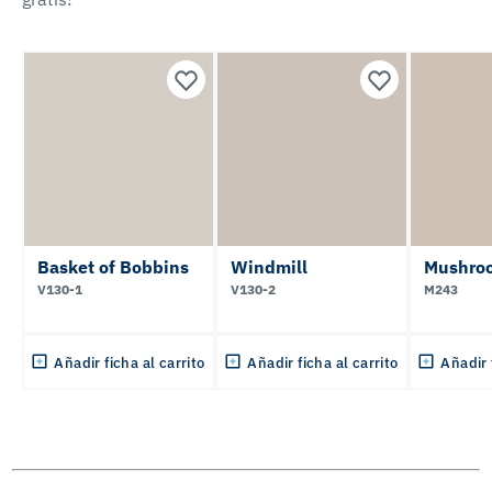
Basket of Bobbins
Windmill
Mushroo
V130-1
V130-2
M243
Añadir ficha al carrito
Añadir ficha al carrito
Añadir 