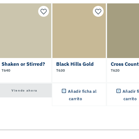
Shaken or Stirred?
Black Hills Gold
Cross Count
T640
T630
T620
Viendo ahora
Añadir ficha al
Añadir f
carrito
carrito