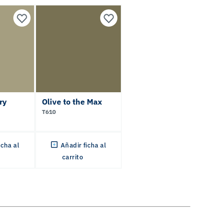
ry
Olive to the Max
T610
icha al
Añadir ficha al
carrito