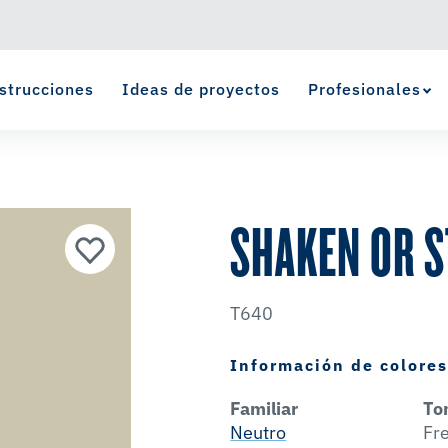
strucciones
Ideas de proyectos
Profesionales
Ver Favoritos
se ha agregado a favoritos.
SHAKEN OR S
T640
Información de colore
Familiar
To
Neutro
Fr