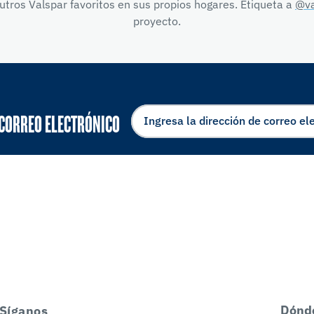
tros Valspar favoritos en sus propios hogares. Etiqueta a
@va
proyecto.
 CORREO ELECTRÓNICO
Dónd
Síganos