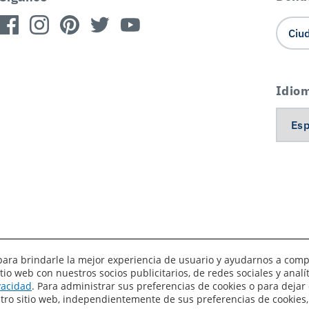
Idio
es para brindarle la mejor experiencia de usuario y ayudarnos a com
o web con nuestros socios publicitarios, de redes sociales y anal
érminos de uso
Privacidad
Sus preferencias de privacidad
ivacidad
. Para administrar sus preferencias de cookies o para dejar 
estro sitio web, independientemente de sus preferencias de cookies