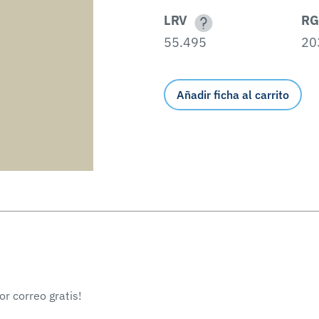
LRV
RG
55.495
20
Añadir ficha al carrito
r correo gratis!