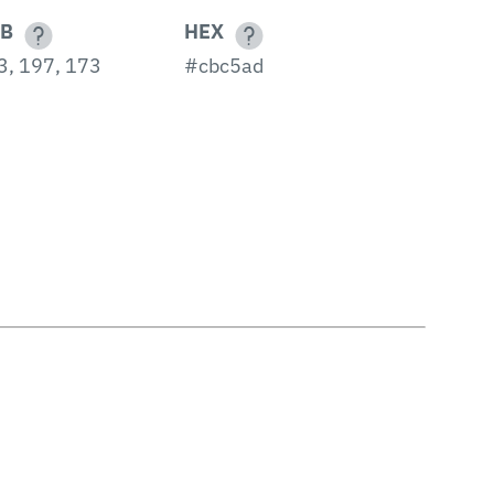
B
HEX
3, 197, 173
#cbc5ad