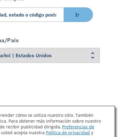
Ir
ma/País
prender cómo se utiliza nuestro sitio. También
ítica. Para obtener más información sobre nuestro
Ley de Cadenas de Suministro de California
de recibir publicidad dirigida,
Preferencias de
, usted acepta nuestra
Política de privacidad
y