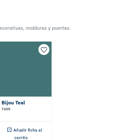
ecorativas, molduras y puertas.
Bijou Teal
T605
Añadir ficha al
carrito