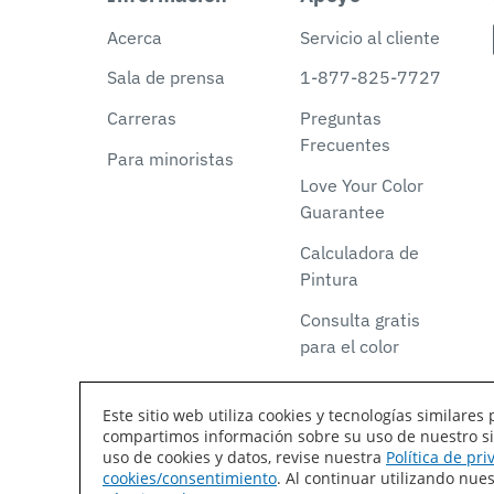
Acerca
Servicio al cliente
Sala de prensa
1-877-825-7727
Carreras
Preguntas
Frecuentes
Para minoristas
Love Your Color
Guarantee
Calculadora de
Pintura
Consulta gratis
para el color
Este sitio web utiliza cookies y tecnologías similar
compartimos información sobre su uso de nuestro siti
Declaración de accesibilidad
Mapa del sitio
T
uso de cookies y datos, revise nuestra
Política de pr
cookies/consentimiento
. Al continuar utilizando nu
Coil Coatings