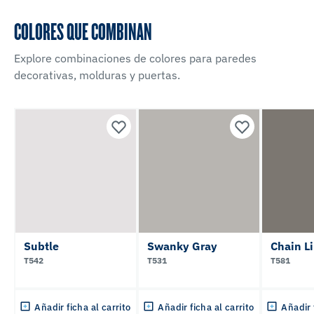
COLORES QUE COMBINAN
Explore combinaciones de colores para paredes
decorativas, molduras y puertas.
Subtle
Swanky Gray
Chain L
T542
T531
T581
Añadir ficha al carrito
Añadir ficha al carrito
Añadir 