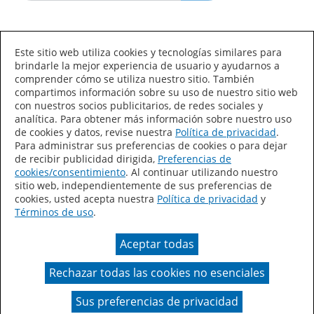
Idioma/País
Este sitio web utiliza cookies y tecnologías similares para
brindarle la mejor experiencia de usuario y ayudarnos a
comprender cómo se utiliza nuestro sitio. También
compartimos información sobre su uso de nuestro sitio web
con nuestros socios publicitarios, de redes sociales y
analítica. Para obtener más información sobre nuestro uso
de cookies y datos, revise nuestra
Política de privacidad
.
Declaración de accesibilidad
Mapa del sitio
Para administrar sus preferencias de cookies o para dejar
de recibir publicidad dirigida,
Preferencias de
Términos de uso
Privacidad
cookies/consentimiento
. Al continuar utilizando nuestro
sitio web, independientemente de sus preferencias de
Sus preferencias de privacidad
cookies, usted acepta nuestra
Política de privacidad
y
Términos de uso
.
Ley de Cadenas de Suministro de California
Aceptar todas
Coil Coatings
Rechazar todas las cookies no esenciales
Un color real puede variar en comparación con la
presentación en pantalla.
Sus preferencias de privacidad