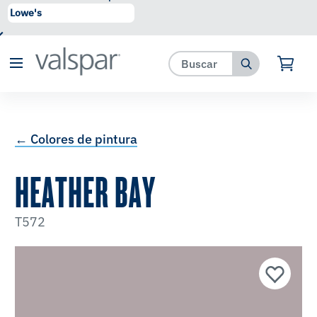
se ha agregado a favoritos.
Ver Favoritos
← Colores de pintura
HEATHER BAY
T572