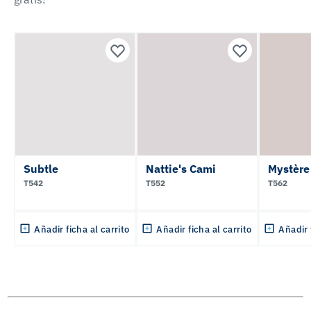
Subtle
Nattie's Cami
Mystère
T542
T552
T562
Añadir ficha al carrito
Añadir ficha al carrito
Añadir 