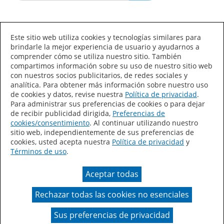
Idioma/País
Este sitio web utiliza cookies y tecnologías similares para
brindarle la mejor experiencia de usuario y ayudarnos a
comprender cómo se utiliza nuestro sitio. También
compartimos información sobre su uso de nuestro sitio web
con nuestros socios publicitarios, de redes sociales y
analítica. Para obtener más información sobre nuestro uso
de cookies y datos, revise nuestra
Política de privacidad
.
Declaración de accesibilidad
Mapa del sitio
Para administrar sus preferencias de cookies o para dejar
de recibir publicidad dirigida,
Preferencias de
Términos de uso
Privacidad
cookies/consentimiento
. Al continuar utilizando nuestro
sitio web, independientemente de sus preferencias de
Sus preferencias de privacidad
cookies, usted acepta nuestra
Política de privacidad
y
Términos de uso
.
Ley de Cadenas de Suministro de California
Aceptar todas
Coil Coatings
Rechazar todas las cookies no esenciales
Un color real puede variar en comparación con la
presentación en pantalla.
Sus preferencias de privacidad