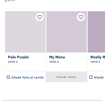
Pale Purple
My Mona
Really 
V075-1
V075-2
V075-3
Viendo ahora
Añadir ficha al carrito
Añadir 